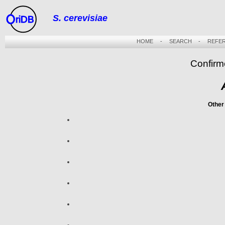
S. cerevisiae
riDB
HOME
-
SEARCH
-
REFE
Confirm
Other