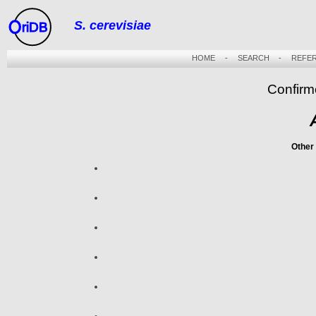
S. cerevisiae
riDB
HOME
-
SEARCH
-
REFE
Confirm
Other