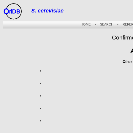
S. cerevisiae
riDB
HOME
-
SEARCH
-
REFE
Confirm
Other