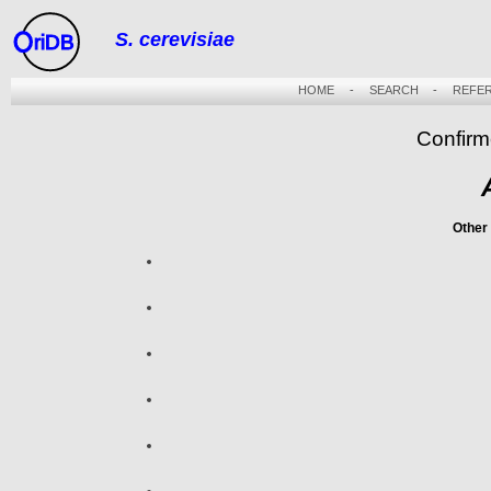
S. cerevisiae
riDB
HOME
-
SEARCH
-
REFE
Confirm
Other