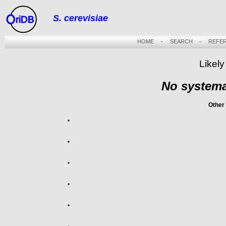
S. cerevisiae
riDB
HOME
-
SEARCH
-
REFE
Likel
No systema
Other