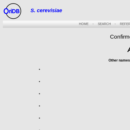
S. cerevisiae
riDB
HOME
-
SEARCH
-
REFE
Confirm
Other names