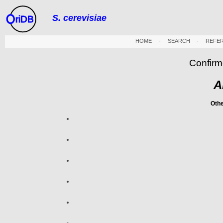
S. cerevisiae
riDB
HOME
-
SEARCH
-
REFE
Confirm
A
Oth