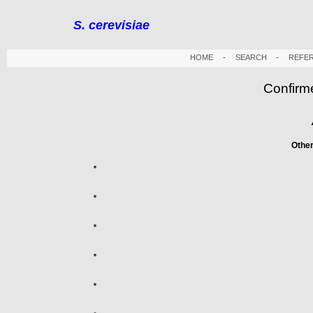
S. cerevisiae
HOME
-
SEARCH
-
REFE
Confirm
Othe