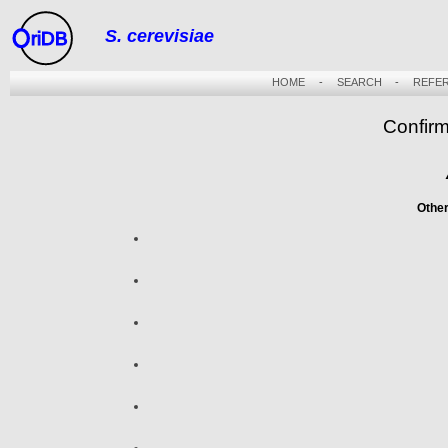
S. cerevisiae
riDB
HOME
-
SEARCH
-
REFE
Confirm
Othe