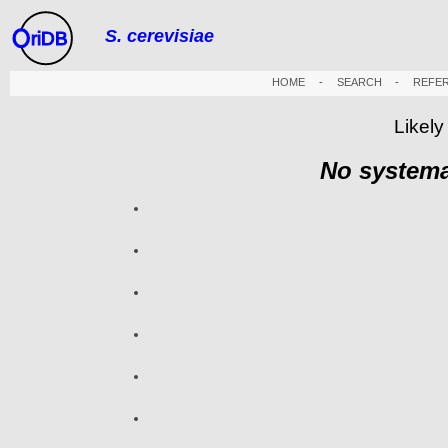
S. cerevisiae
riDB
HOME
-
SEARCH
-
REFE
Likely
No systema