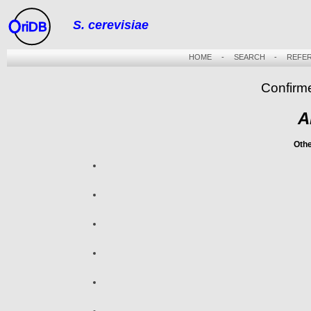
S. cerevisiae
riDB
HOME
-
SEARCH
-
REFE
Confirm
A
Oth