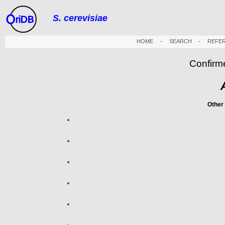
S. cerevisiae
riDB
HOME
-
SEARCH
-
REFE
Confirm
Other