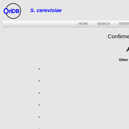
S. cerevisiae
riDB
HOME
-
SEARCH
-
REFE
Confirm
Other