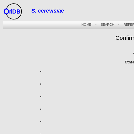
S. cerevisiae
riDB
HOME
-
SEARCH
-
REFE
Confir
Othe