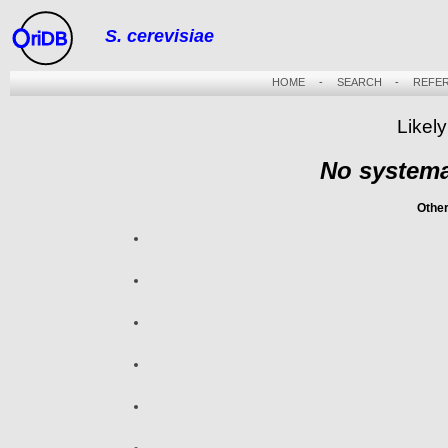
S. cerevisiae
riDB
HOME
-
SEARCH
-
REFE
Likel
No systema
Othe