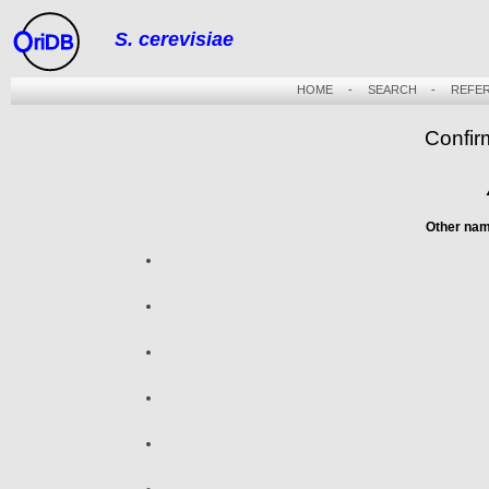
S. cerevisiae
riDB
HOME
-
SEARCH
-
REFE
Confir
Other na