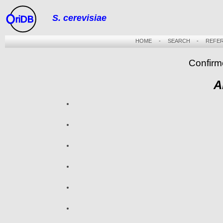
S. cerevisiae
riDB
HOME
-
SEARCH
-
REFE
Confirm
A