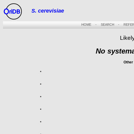
S. cerevisiae
riDB
HOME
-
SEARCH
-
REFE
Likel
No systema
Other