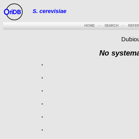
S. cerevisiae
riDB
HOME
-
SEARCH
-
REFE
Dubiou
No systema