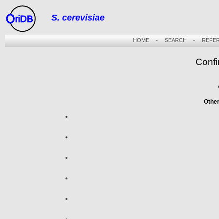
S. cerevisiae
riDB
HOME
-
SEARCH
-
REFE
Confi
Othe