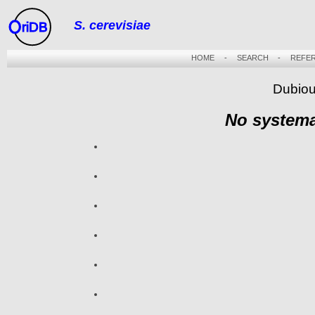
S. cerevisiae
riDB
HOME
-
SEARCH
-
REFE
Dubiou
No systema