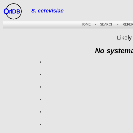
S. cerevisiae
riDB
HOME
-
SEARCH
-
REFE
Likely
No systema