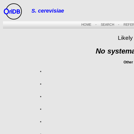
S. cerevisiae
riDB
HOME
-
SEARCH
-
REFE
Likely
No systema
Other