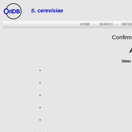
S. cerevisiae
riDB
HOME
-
SEARCH
-
REFE
Confirm
Other