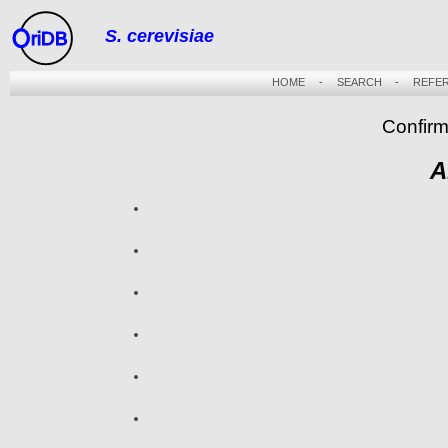
S. cerevisiae
riDB
HOME
-
SEARCH
-
REFE
Confirm
A