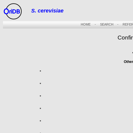
S. cerevisiae
riDB
HOME
-
SEARCH
-
REFE
Confi
Othe