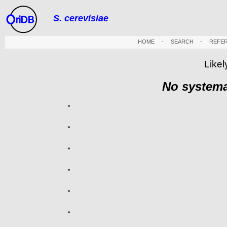
S. cerevisiae
riDB
HOME
-
SEARCH
-
REFE
Likel
No systema