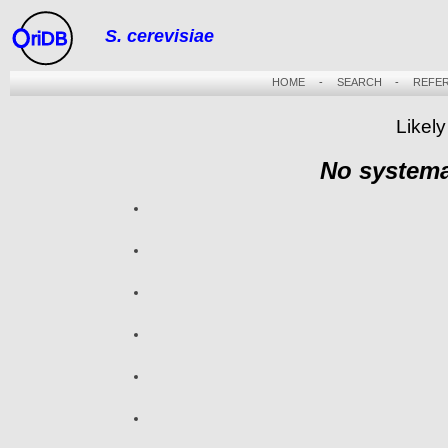
S. cerevisiae
riDB
HOME
-
SEARCH
-
REFE
Likel
No systema