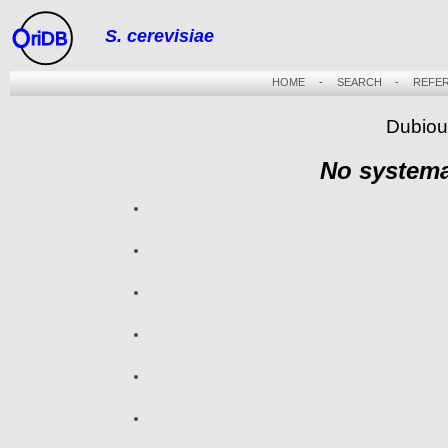
S. cerevisiae
riDB
HOME
-
SEARCH
-
REFE
Dubiou
No systema