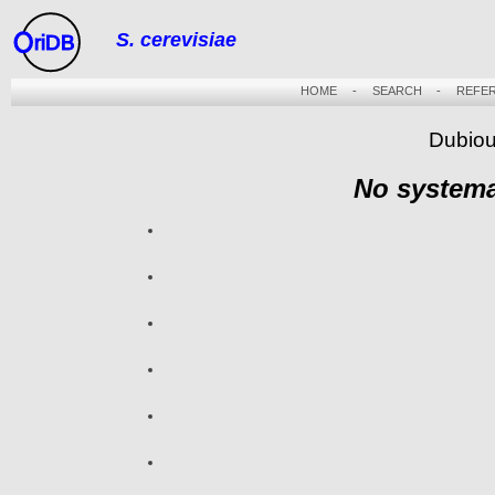
S. cerevisiae
riDB
HOME
-
SEARCH
-
REFE
Dubiou
No systema