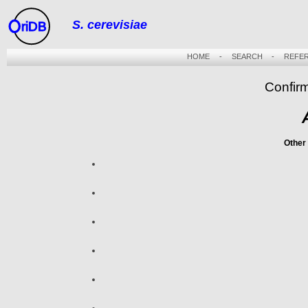
S. cerevisiae
riDB
HOME
-
SEARCH
-
REFE
Confir
Other