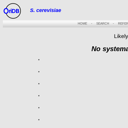
S. cerevisiae
riDB
HOME
-
SEARCH
-
REFE
Likel
No systema