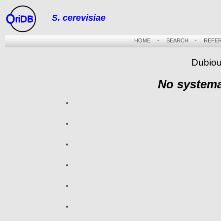
S. cerevisiae
riDB
HOME
-
SEARCH
-
REFE
Dubiou
No systema