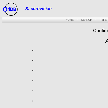
S. cerevisiae
riDB
HOME
-
SEARCH
-
REFE
Confir