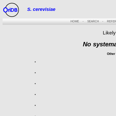
S. cerevisiae
riDB
HOME
-
SEARCH
-
REFE
Likely
No systema
Other