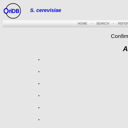
S. cerevisiae
riDB
HOME
-
SEARCH
-
REFE
Confir
A