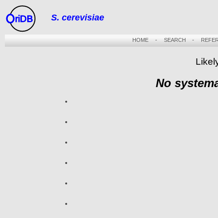
S. cerevisiae
riDB
HOME
-
SEARCH
-
REFE
Likel
No systema