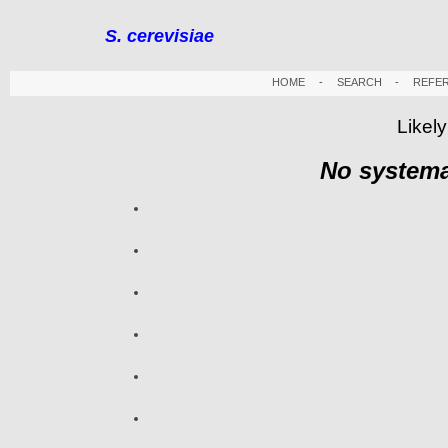
S. cerevisiae
HOME
-
SEARCH
-
REFE
Likely
No systema