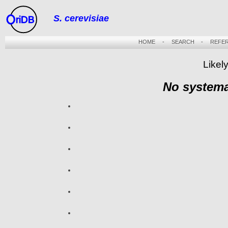
S. cerevisiae
riDB
HOME
-
SEARCH
-
REFE
Likel
No systema