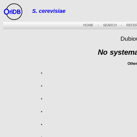
S. cerevisiae
riDB
HOME
-
SEARCH
-
REFE
Dubio
No systema
Othe