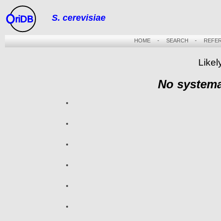
S. cerevisiae
riDB
HOME
-
SEARCH
-
REFE
Likel
No systema