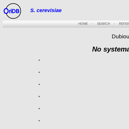
S. cerevisiae
riDB
HOME
-
SEARCH
-
REFE
Dubiou
No systema