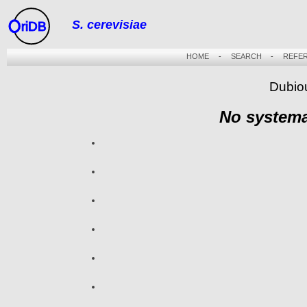
S. cerevisiae
riDB
HOME
-
SEARCH
-
REFE
Dubio
No systema