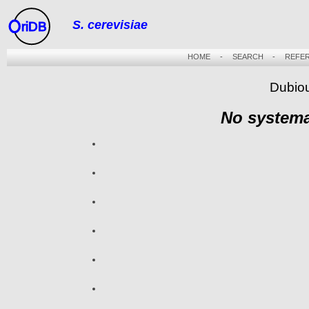
S. cerevisiae
riDB
HOME
-
SEARCH
-
REFE
Dubiou
No systema