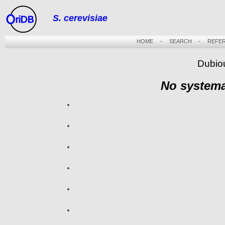
S. cerevisiae
riDB
HOME
-
SEARCH
-
REFE
Dubio
No systema