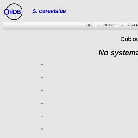
S. cerevisiae
riDB
HOME
-
SEARCH
-
REFE
Dubiou
No systema