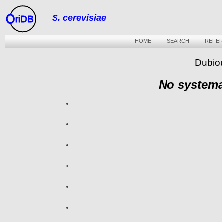
S. cerevisiae
riDB
HOME
-
SEARCH
-
REFE
Dubio
No systema