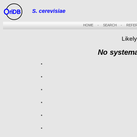
S. cerevisiae
riDB
HOME
-
SEARCH
-
REFE
Likel
No systema