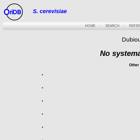
S. cerevisiae
riDB
HOME
-
SEARCH
-
REFE
Dubiou
No systema
Other