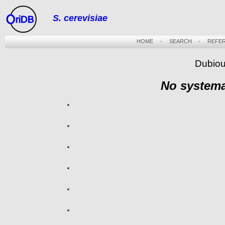
S. cerevisiae
riDB
HOME
-
SEARCH
-
REFE
Dubiou
No systema